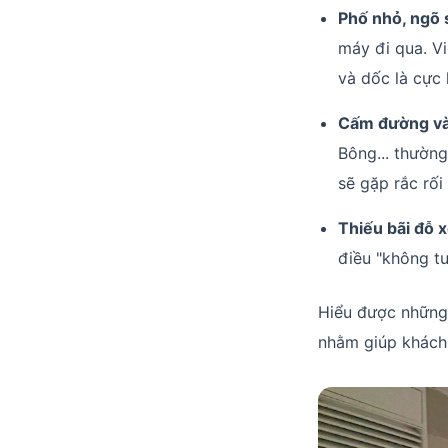
Phố nhỏ, ngõ 
máy đi qua. V
và dốc là cực
Cấm đường và
Bông... thường
sẽ gặp rắc rối
Thiếu bãi đỗ x
điều "không t
Hiểu được những
nhằm giúp khách 