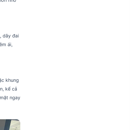
ơn nhờ
, dây đai
êm ái,
ặc khung
n, kể cả
 mặt ngay