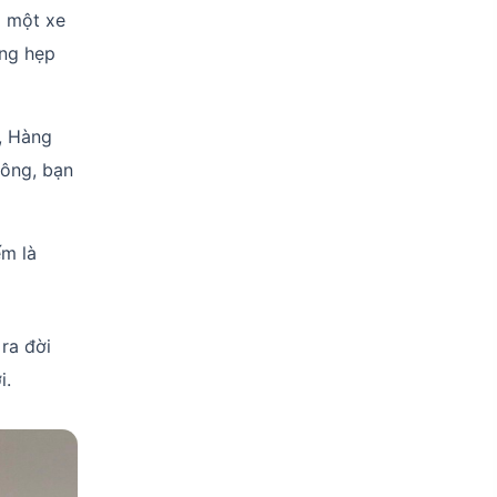
a một xe
ang hẹp
, Hàng
hông, bạn
ếm là
ra đời
i.