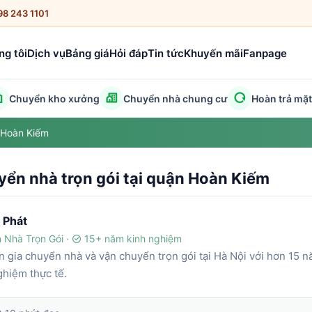
098 243 1101
ng tôi
Dịch vụ
Bảng giá
Hỏi đáp
Tin tức
Khuyến mãi
Fanpage
Chuyển kho xưởng
Chuyển nhà chung cư
Hoàn trả mặ
n Hoàn Kiếm
yển nhà trọn gói tại quận Hoàn Kiếm
 Phát
 Nhà Trọn Gói ·
15+ năm kinh nghiệm
 gia chuyển nhà và vận chuyển trọn gói tại Hà Nội với hơn 15 
ghiệm thực tế.