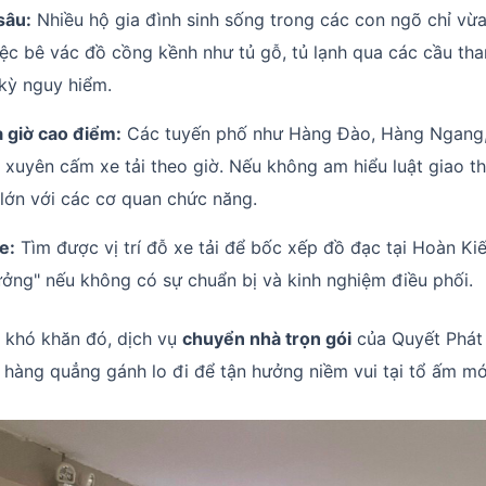
sâu:
Nhiều hộ gia đình sinh sống trong các con ngõ chỉ vừ
iệc bê vác đồ cồng kềnh như tủ gỗ, tủ lạnh qua các cầu th
 kỳ nguy hiểm.
 giờ cao điểm:
Các tuyến phố như Hàng Đào, Hàng Ngang
 xuyên cấm xe tải theo giờ. Nếu không am hiểu luật giao t
 lớn với các cơ quan chức năng.
e:
Tìm được vị trí đỗ xe tải để bốc xếp đồ đạc tại Hoàn Ki
ưởng" nếu không có sự chuẩn bị và kinh nghiệm điều phối.
 khó khăn đó, dịch vụ
chuyển nhà trọn gói
của Quyết Phát 
hàng quẳng gánh lo đi để tận hưởng niềm vui tại tổ ấm mớ