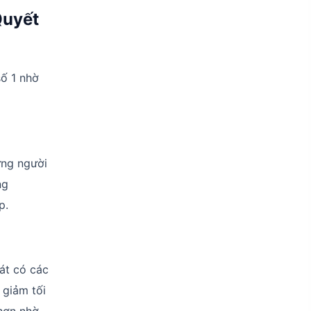
Quyết
số 1 nhờ
ững người
ng
p.
hát có các
 giảm tối