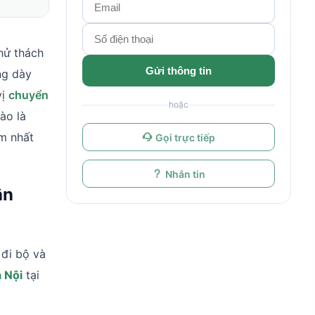
hử thách
Gửi thông tin
ng dày
vị
chuyển
hoặc
ào là
ệm nhất
Gọi trực tiếp
Nhắn tin
ận
 đi bộ và
 Nội
tại