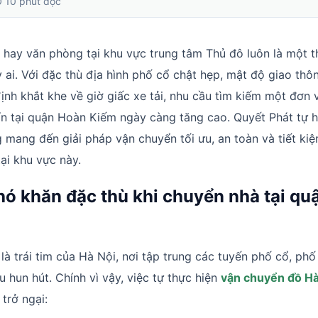
10 phút đọc
m hay văn phòng tại khu vực trung tâm Thủ đô luôn là một t
ỳ ai. Với đặc thù địa hình phố cổ chật hẹp, mật độ giao thô
ịnh khắt khe về giờ giấc xe tải, nhu cầu tìm kiếm một đơn 
ín tại quận Hoàn Kiếm ngày càng tăng cao. Quyết Phát tự h
g mang đến giải pháp vận chuyển tối ưu, an toàn và tiết ki
ại khu vực này.
hó khăn đặc thù khi chuyển nhà tại qu
à trái tim của Hà Nội, nơi tập trung các tuyến phố cổ, phố
 hun hút. Chính vì vậy, việc tự thực hiện
vận chuyển đồ Hà
trở ngại: