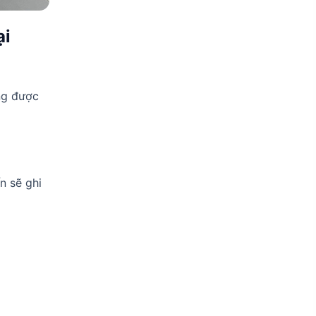
ại
ng được
n sẽ ghi