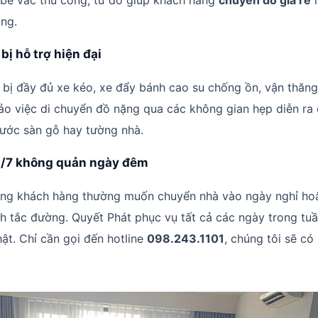
bê vác thủ công, từ đó giúp khách hàng
chuyển đồ giá rẻ
h
ông.
 bị hỗ trợ hiện đại
 bị đầy đủ xe kéo, xe đẩy bánh cao su chống ồn, vận thăng
bảo việc di chuyển đồ nặng qua các không gian hẹp diễn ra 
ước sàn gỗ hay tường nhà.
4/7 không quản ngày đêm
rằng khách hàng thường muốn chuyển nhà vào ngày nghỉ ho
h tắc đường. Quyết Phát phục vụ tất cả các ngày trong tuầ
ật. Chỉ cần gọi đến hotline
098.243.1101
, chúng tôi sẽ có