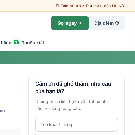
💬 Zalo hỗ trợ
📍 Phục vụ toàn Hà Nội
Gọi ngay
Địa điểm
t bằng
Thuê xe tải
Cảm ơn đã ghé thăm, nhu cầu
của bạn là?
Chúng tôi sẽ liên hệ tư vấn tất cả nhu
cầu, vui lòng cung cấp:
năm